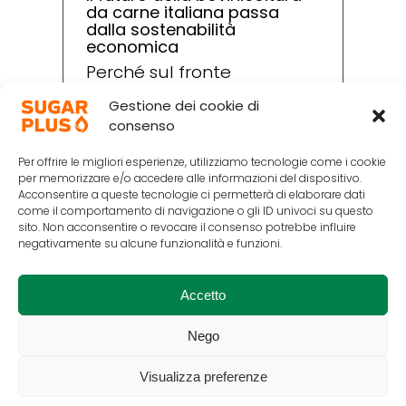
da carne italiana passa
dalla sostenabilità
economica
Perché sul fronte
dell’impatto ambientale i
Gestione dei cookie di
nostri allevamenti sono già
consenso
oggi degli esempi virtuosi. È
Per offrire le migliori esperienze, utilizziamo tecnologie come i cookie
quanto emerso a “Beef the
per memorizzare e/o accedere alle informazioni del dispositivo.
future”, l’originale evento in
Acconsentire a queste tecnologie ci permetterà di elaborare dati
come il comportamento di navigazione o gli ID univoci su questo
presenza organizzato con
sito. Non acconsentire o revocare il consenso potrebbe influire
negativamente su alcune funzionalità e funzioni.
lodevole spirito di iniziativa
dal team di Sugar Plus.
Accetto
Nego
LOAD MORE POSTS
Visualizza preferenze